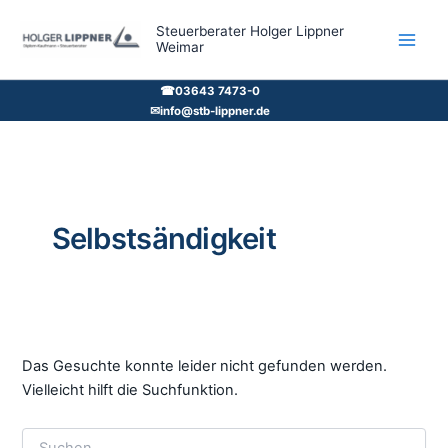
Zum
Steuerberater Holger Lippner
Inhalt
Weimar
springen
☎
03643 7473-0
✉
info@stb-lippner.de
Selbstsändigkeit
Das Gesuchte konnte leider nicht gefunden werden.
Vielleicht hilft die Suchfunktion.
Suchen