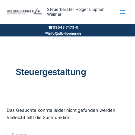
Zum
Steuerberater Holger Lippner
Inhalt
Weimar
springen
☎
03643 7473-0
✉
info@stb-lippner.de
Steuergestaltung
Das Gesuchte konnte leider nicht gefunden werden.
Vielleicht hilft die Suchfunktion.
Suchen